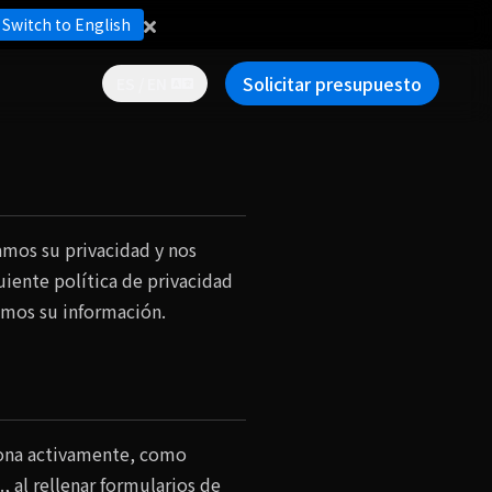
Switch to English
Solicitar presupuesto
ES / EN
amos su privacidad y nos
iente política de privacidad
emos su información.
iona activamente, como
 al rellenar formularios de