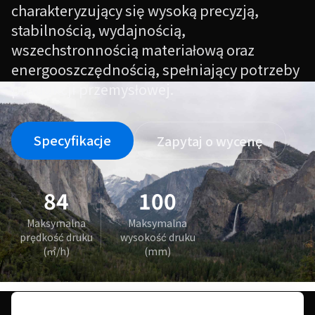
charakteryzujący się wysoką precyzją,
stabilnością, wydajnością,
wszechstronnością materiałową oraz
energooszczędnością, spełniający potrzeby
produkcji przemysłowej.
Specyfikacje
Zapytaj o wycenę
84
100
Maksymalna
Maksymalna
prędkość druku
wysokość druku
(㎡/h)
(mm)