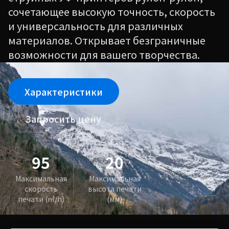
сочетающее высокую точность, скорость
и универсальность для различных
материалов. Открывает безграничные
возможности для вашего творчества.
Характеристики
Запросить цену
95
20
Максимальная
Максимальная
скорость
высота печати
печати (㎡/h)
(мм)