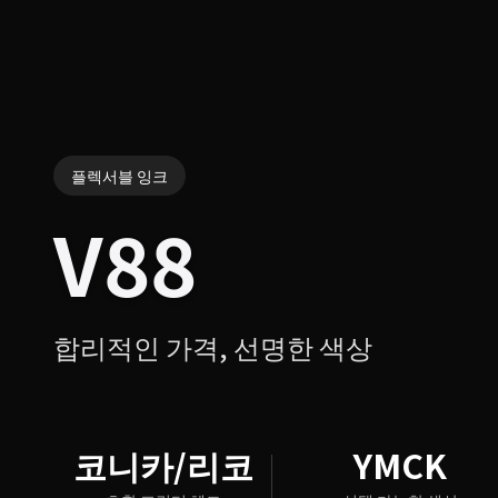
플렉서블 잉크
V88
합리적인 가격, 선명한 색상
코니카/리코
YMCK