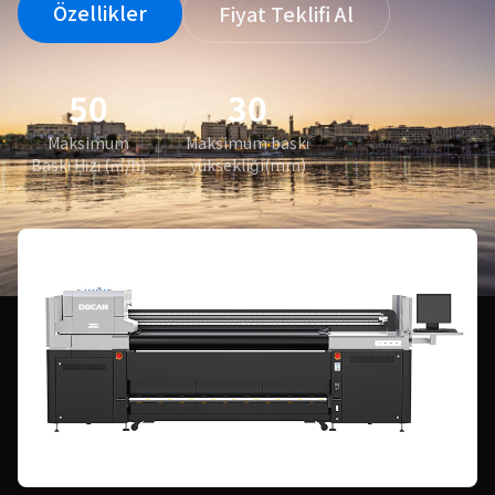
Özellikler
Fiyat Teklifi Al
50
30
Maksimum
Maksimum baskı
Baskı Hızı (㎡/h)
yüksekliği(mm)