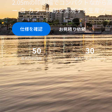
2.05mの印刷幅でコンパクトながら
ー-白-カラー印刷を実現する生産ツ
仕様を確認
お見積り依頼
50
30
最高印刷速度 (㎡/h)
最大印刷高さ(mm)