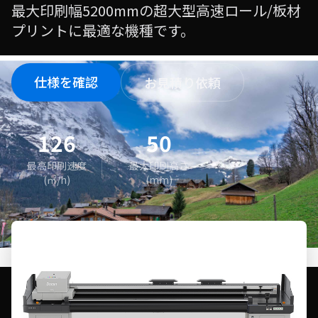
最大印刷幅5200mmの超大型高速ロール/板材
プリントに最適な機種です。
仕様を確認
お見積り依頼
126
50
最高印刷速度
最大印刷高さ
(㎡/h)
(mm)