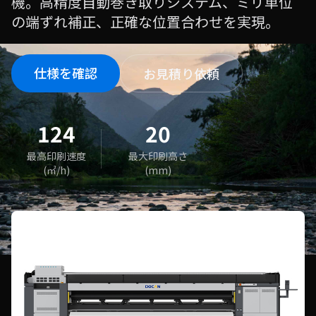
機。高精度自動巻き取りシステム、ミリ単位
の端ずれ補正、正確な位置合わせを実現。
仕様を確認
お見積り依頼
124
20
最高印刷速度
最大印刷高さ
(㎡/h)
(mm)